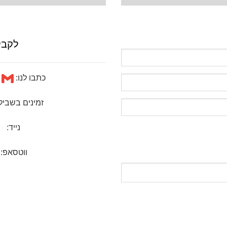
לקבל
כתבו לנו:
ruk4u1
זמינים בשביל
נייד:
ווטסאפ: