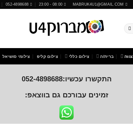
052-4898688
08:00 - 23:00
MABRUK4U1@GMAIL.COM
ווה
ברית/ה
צילום כללי
צילום קליפ
צילומי סושיאל
התקשרו עכשיו:052-4898688
זמינים עבורכם גם בווצאפ: