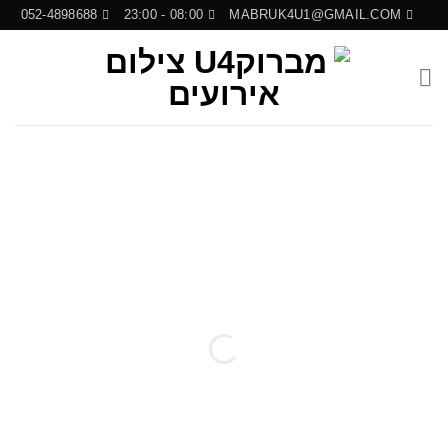
Ski
052-4898688
08:00 - 23:00
MABRUK4U1@GMAIL.COM
t
conten
מברוק
U4
– צילום אירועים
מצלמים את הרגעים היפים של החיים.