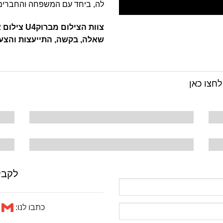
לה, ביחד עם המשפחה והחברים
צוות הצילו
שאלה, בקשה, התייעצות והצע
חצו כאן
לקבל
כתבו לנו:
ruk4u1